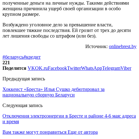
полученные деньги на личные нужды. Такими действиями
женщина причинила ущерб своей организации в особо
крупном размере.
Возбуждено уголовное дело за превышение власти,
повлекшее тяжкие последствия. Ей грозит от трех до десяти
лет лишения свободы со штрафом (или без).
Источник:
onlinebrest.by
#беларусь
#кредит
221
Поделится
VK
OK.ru
Facebook
Twitter
WhatsApp
Telegram
Viber
Предыдущая запись
Хоккеист «Бреста» Илья Сушко дебютировал за
национальную сборную Беларуси
Следующая запись
Отключения электроэнергии в Бресте и районе 4-6 мая: адреса
и время
Вам также могут понравиться
Еще от автора