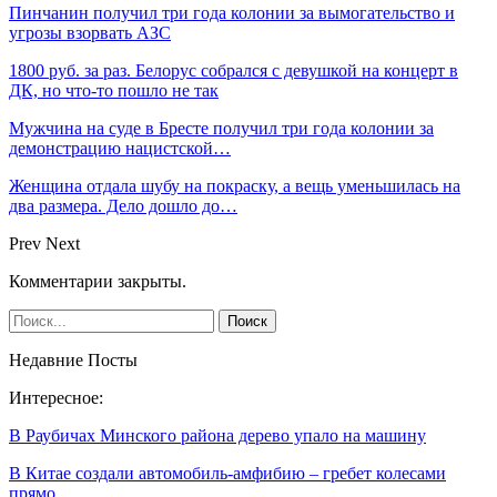
Пинчанин получил три года колонии за вымогательство и
угрозы взорвать АЗС
1800 руб. за раз. Белорус собрался с девушкой на концерт в
ДК, но что-то пошло не так
Мужчина на суде в Бресте получил три года колонии за
демонстрацию нацистской…
Женщина отдала шубу на покраску, а вещь уменьшилась на
два размера. Дело дошло до…
Prev
Next
Комментарии закрыты.
Недавние Посты
Интересное:
В Раубичах Минского района дерево упало на машину
В Китае создали автомобиль-амфибию – гребет колесами
прямо…