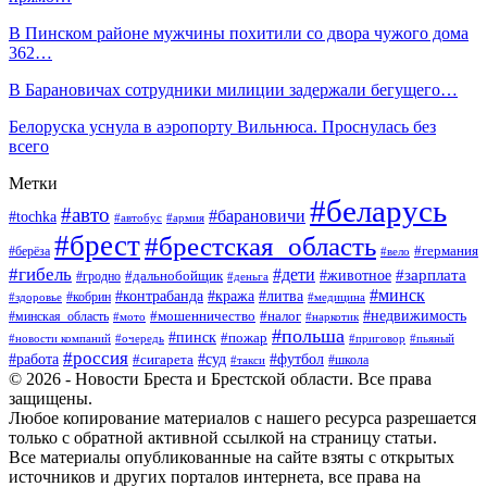
В Пинском районе мужчины похитили со двора чужого дома
362…
В Барановичах сотрудники милиции задержали бегущего…
Белоруска уснула в аэропорту Вильнюса. Проснулась без
всего
Метки
#беларусь
#авто
#барановичи
#tochka
#автобус
#армия
#брест
#брестская_область
#германия
#берёза
#вело
#гибель
#дети
#животное
#зарплата
#дальнобойщик
#гродно
#деньга
#минск
#контрабанда
#кража
#литва
#кобрин
#здоровье
#медицина
#мошенничество
#налог
#недвижимость
#минская_область
#мото
#наркотик
#польша
#пинск
#пожар
#новости компаний
#приговор
#пьяный
#очередь
#россия
#футбол
#работа
#суд
#сигарета
#школа
#такси
© 2026 - Новости Бреста и Брестской области. Все права
защищены.
Любое копирование материалов с нашего ресурса разрешается
только с обратной активной ссылкой на страницу статьи.
Все материалы опубликованные на сайте взяты с открытых
источников и других порталов интернета, все права на