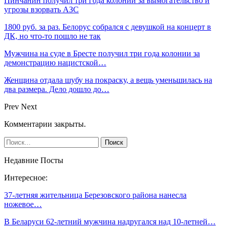
Пинчанин получил три года колонии за вымогательство и
угрозы взорвать АЗС
1800 руб. за раз. Белорус собрался с девушкой на концерт в
ДК, но что-то пошло не так
Мужчина на суде в Бресте получил три года колонии за
демонстрацию нацистской…
Женщина отдала шубу на покраску, а вещь уменьшилась на
два размера. Дело дошло до…
Prev
Next
Комментарии закрыты.
Недавние Посты
Интересное:
37-летняя жительница Березовского района нанесла
ножевое…
В Беларуси 62-летний мужчина надругался над 10-летней…