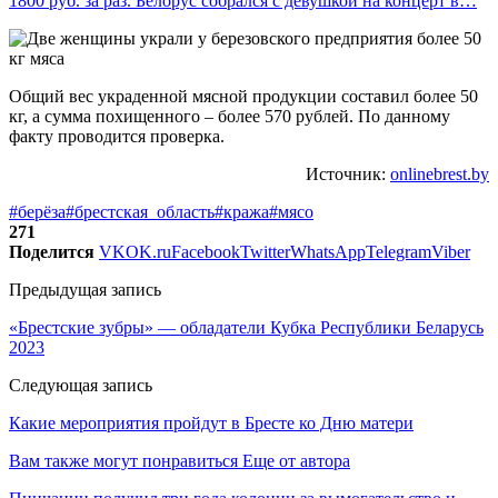
1800 руб. за раз. Белорус собрался с девушкой на концерт в…
Общий вес украденной мясной продукции составил более 50
кг, а сумма похищенного – более 570 рублей. По данному
факту проводится проверка.
Источник:
onlinebrest.by
#берёза
#брестская_область
#кража
#мясо
271
Поделится
VK
OK.ru
Facebook
Twitter
WhatsApp
Telegram
Viber
Предыдущая запись
«Брестские зубры» — обладатели Кубка Республики Беларусь
2023
Следующая запись
Какие мероприятия пройдут в Бресте ко Дню матери
Вам также могут понравиться
Еще от автора