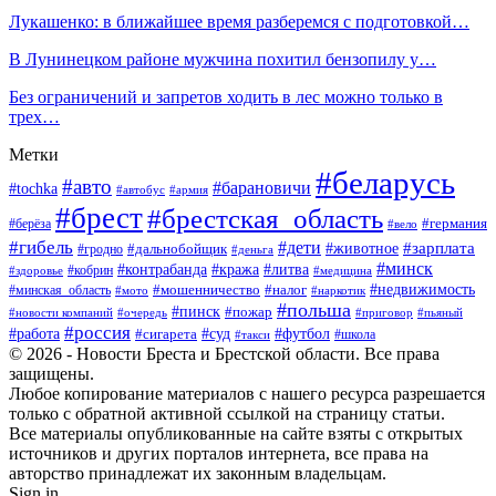
Лукашенко: в ближайшее время разберемся с подготовкой…
В Лунинецком районе мужчина похитил бензопилу у…
Без ограничений и запретов ходить в лес можно только в
трех…
Метки
#беларусь
#авто
#барановичи
#tochka
#автобус
#армия
#брест
#брестская_область
#германия
#берёза
#вело
#гибель
#дети
#животное
#зарплата
#дальнобойщик
#гродно
#деньга
#минск
#контрабанда
#кража
#литва
#кобрин
#здоровье
#медицина
#мошенничество
#налог
#недвижимость
#минская_область
#мото
#наркотик
#польша
#пинск
#пожар
#новости компаний
#приговор
#пьяный
#очередь
#россия
#футбол
#работа
#суд
#сигарета
#школа
#такси
© 2026 - Новости Бреста и Брестской области. Все права
защищены.
Любое копирование материалов с нашего ресурса разрешается
только с обратной активной ссылкой на страницу статьи.
Все материалы опубликованные на сайте взяты с открытых
источников и других порталов интернета, все права на
авторство принадлежат их законным владельцам.
Sign in