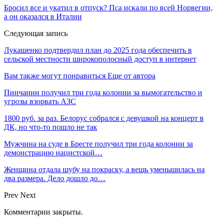
Бросил все и укатил в отпуск? Пса искали по всей Норвегии,
а он оказался в Италии
Следующая запись
Лукашенко подтвердил план до 2025 года обеспечить в
сельской местности широкополосный доступ в интернет
Вам также могут понравиться
Еще от автора
Пинчанин получил три года колонии за вымогательство и
угрозы взорвать АЗС
1800 руб. за раз. Белорус собрался с девушкой на концерт в
ДК, но что-то пошло не так
Мужчина на суде в Бресте получил три года колонии за
демонстрацию нацистской…
Женщина отдала шубу на покраску, а вещь уменьшилась на
два размера. Дело дошло до…
Prev
Next
Комментарии закрыты.