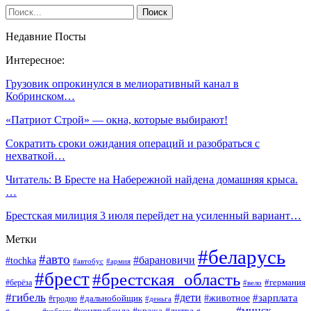
Недавние Посты
Интересное:
Грузовик опрокинулся в мелиоративный канал в
Кобринском…
«Патриот Строй» — окна, которые выбирают!
Сократить сроки ожидания операций и разобраться с
нехваткой…
Читатель: В Бресте на Набережной найдена домашняя крыса.
…
Брестская милиция 3 июля перейдет на усиленный вариант…
Метки
#беларусь
#авто
#барановичи
#tochka
#автобус
#армия
#брест
#брестская_область
#германия
#берёза
#вело
#гибель
#дети
#животное
#зарплата
#дальнобойщик
#гродно
#деньга
#минск
#контрабанда