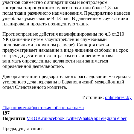
участков совместно с аппаратчиком и контролером
контрольно-пропускного пункта похитили более 1,8 тыс.
пог.м ткани различного наименования. Предприятию нанесен
ущерб на сумму свыше Br13 тыс. В дальнейшем соучастники
планировали продать похищенную ткань.
Противоправные действия квалифицированы по ч.3 ст.210
УК (хищение путем злоупотребления служебными
полномочиями в крупном размере). Санкция статьи
предусматривает наказание в виде лишения свободы на срок
от трех до десяти лет со штрафом и с лишением права
занимать определенные должности или заниматься
определенной деятельностью.
Для организации предварительного расследования материалы
уголовного дела переданы в Барановичский межрайонный
отдел Следственного комитета.
Источник:
onlinebrest.by
#барановичи
#брестская_область
#кража
197
Поделится
VK
OK.ru
Facebook
Twitter
WhatsApp
Telegram
Viber
Предыдущая запись