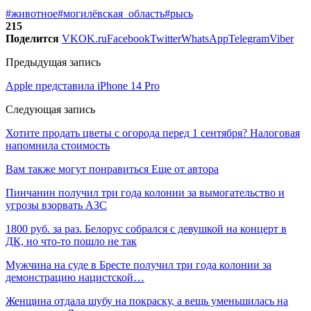
#животное
#могилёвская_область
#рысь
215
Поделится
VK
OK.ru
Facebook
Twitter
WhatsApp
Telegram
Viber
Предыдущая запись
Apple представила iPhone 14 Pro
Следующая запись
Хотите продать цветы с огорода перед 1 сентября? Налоговая
напомнила стоимость
Вам также могут понравиться
Еще от автора
Пинчанин получил три года колонии за вымогательство и
угрозы взорвать АЗС
1800 руб. за раз. Белорус собрался с девушкой на концерт в
ДК, но что-то пошло не так
Мужчина на суде в Бресте получил три года колонии за
демонстрацию нацистской…
Женщина отдала шубу на покраску, а вещь уменьшилась на