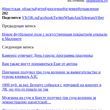
Источник:
onlinebrest.by
#брестская_область
#дети
#дрогичин
#огдемер
#отравление
202
Поделится
VK
OK.ru
Facebook
Twitter
WhatsApp
Telegram
Viber
Предыдущая запись
Новое футбольное поле с искусственным покрытием открыли
в Малорите
Следующая запись
Каменец отмечает День города: программа праздника
Вам также могут понравиться
Еще от автора
Пинчанин получил три года колонии за вымогательство и
угрозы взорвать АЗС
1800 руб. за раз. Белорус собрался с девушкой на концерт в
ДК, но что-то пошло не так
Мужчина на суде в Бресте получил три года колонии за
демонстрацию нацистской…