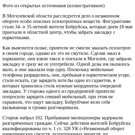
Фото из открытых источников (иллюстративное)
В Могилевской области расследуется дело о незаконном
обороте особо опасных психотропных веществ. Фигурантами
стали 34- и 35-летний жители Бобруйска, которые днем 18 мая
приехали в областной центр, чтобы забрать закладку с
наркотиками.
Как выяснится позже, приятели не смогли заказать психотроп
в своем городе, однако их это не смутило. Сделав заказ в
наркошопе, они взяли такси и поехали в Могилев, где забрали
закладку и сразу же ее употребили. Одной дозы им оказалось
мало, и они заказали еще одну. Поскольку мобильные
телефоны разрядились, они, пребывая в наркотическом угаре,
стали искать, где зарядить хотя бы один из гаджетов, в
которых хранились столь нужные координаты очередной
закладки. У сторожа одного из предприятий приятели
попросили зарядить севший мобильный, при этом не
скрывали, что ищут закладку. Бобруйчане вели себя
вызывающе и громко разговаривали.
Сторож набрал 102. Прибывшие милиционеры задержали
разгоряченных граждан. Сейчас действия жителей Бобруйска
квалифицированы по ч. 1 ст. 328 УК («Незаконный оборот
наркотических средств, психотропных веществ, их