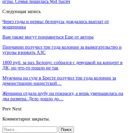
игры. Семья лишилась $64 тысяч
Следующая запись
Через годы и нервы: белорусы дождались выплат от
мошенника
Вам также могут понравиться
Еще от автора
Пинчанин получил три года колонии за вымогательство и
угрозы взорвать АЗС
1800 руб. за раз. Белорус собрался с девушкой на концерт в
ДК, но что-то пошло не так
Мужчина на суде в Бресте получил три года колонии за
демонстрацию нацистской…
Женщина отдала шубу на покраску, а вещь уменьшилась на
два размера. Дело дошло до…
Prev
Next
Комментарии закрыты.