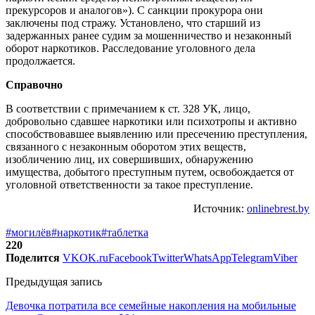
прекурсоров и аналогов»). С санкции прокурора они
заключены под стражу. Установлено, что старший из
задержанных ранее судим за мошенничество и незаконный
оборот наркотиков. Расследование уголовного дела
продолжается.
Справочно
В соответствии с примечанием к ст. 328 УК, лицо,
добровольно сдавшее наркотики или психотропы и активно
способствовавшее выявлению или пресечению преступления,
связанного с незаконным оборотом этих веществ,
изобличению лиц, их совершивших, обнаружению
имущества, добытого преступным путем, освобождается от
уголовной ответственности за такое преступление.
Источник:
onlinebrest.by
#могилёв
#наркотик
#таблетка
220
Поделится
VK
OK.ru
Facebook
Twitter
WhatsApp
Telegram
Viber
Предыдущая запись
Девочка потратила все семейные накопления на мобильные