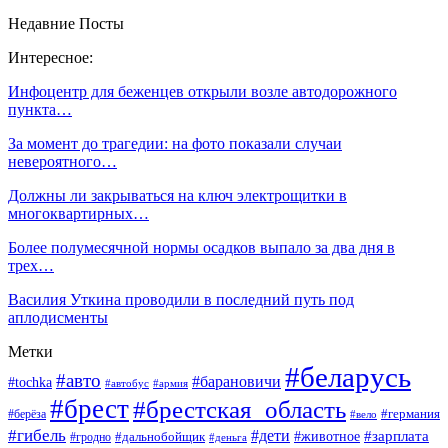
Недавние Посты
Интересное:
Инфоцентр для беженцев открыли возле автодорожного
пункта…
За момент до трагедии: на фото показали случаи
невероятного…
Должны ли закрываться на ключ электрощитки в
многоквартирных…
Более полумесячной нормы осадков выпало за два дня в
трех…
Василия Уткина проводили в последний путь под
аплодисменты
Метки
#беларусь
#авто
#барановичи
#tochka
#автобус
#армия
#брест
#брестская_область
#германия
#берёза
#вело
#гибель
#дети
#животное
#зарплата
#дальнобойщик
#гродно
#деньга