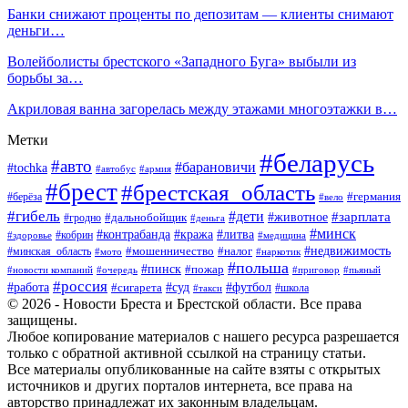
Банки снижают проценты по депозитам — клиенты снимают
деньги…
Волейболисты брестского «Западного Буга» выбыли из
борьбы за…
Акриловая ванна загорелась между этажами многоэтажки в…
Метки
#беларусь
#авто
#барановичи
#tochka
#автобус
#армия
#брест
#брестская_область
#германия
#берёза
#вело
#гибель
#дети
#животное
#зарплата
#дальнобойщик
#гродно
#деньга
#минск
#контрабанда
#кража
#литва
#кобрин
#здоровье
#медицина
#мошенничество
#налог
#недвижимость
#минская_область
#мото
#наркотик
#польша
#пинск
#пожар
#новости компаний
#приговор
#пьяный
#очередь
#россия
#футбол
#работа
#суд
#сигарета
#школа
#такси
© 2026 - Новости Бреста и Брестской области. Все права
защищены.
Любое копирование материалов с нашего ресурса разрешается
только с обратной активной ссылкой на страницу статьи.
Все материалы опубликованные на сайте взяты с открытых
источников и других порталов интернета, все права на
авторство принадлежат их законным владельцам.