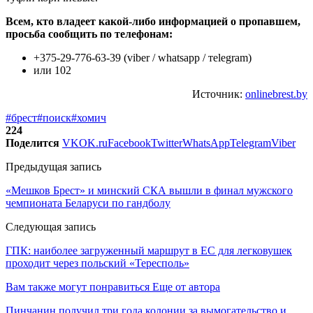
Всем, кто владеет какой-либо информацией о пропавшем,
просьба сообщить по телефонам:
+375-29-776-63-39 (viber / whatsapp / тelegram)
или 102
Источник:
onlinebrest.by
#брест
#поиск
#хомич
224
Поделится
VK
OK.ru
Facebook
Twitter
WhatsApp
Telegram
Viber
Предыдущая запись
«Мешков Брест» и минский СКА вышли в финал мужского
чемпионата Беларуси по гандболу
Следующая запись
ГПК: наиболее загруженный маршрут в ЕС для легковушек
проходит через польский «Тересполь»
Вам также могут понравиться
Еще от автора
Пинчанин получил три года колонии за вымогательство и