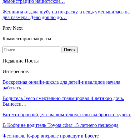
демонстрацию нацистской…
Женщина отдала шубу на покраску, а вещь уменьшилась на
два размера. Дело дошло до…
Prev
Next
Комментарии закрыты.
Недавние Посты
Интересное:
Воскресная онлайн-школа для детей-инвалидов начала
работать…
Водитель Iveco смертельно травмировал 4-летнюю дочь.
Вынесен…
Вот что произойдет с вашим телом, если вы бросите курить
В Кобрине водитель Toyota сбил 15-летнего пешехода
Фестиваль K-pop впервые проведут в Бресте