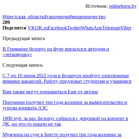
Источник:
onlinebrest.by
#брестская_область
#ганцевичи
#мошенничество
209
Поделится
VK
OK.ru
Facebook
Twitter
WhatsApp
Telegram
Viber
Предыдущая запись
В Германии белорус на фуре врезался в автодом и
«легковушку»
Следующая запись
С 7 по 10 июня 2022 года в Беларуси пройдут электронные
ярмарки вакансий. Работу предложат студентам и учащимся
Вам также могут понравиться
Еще от автора
Пинчанин получил три года колонии за вымогательство и
угрозы взорвать АЗС
1800 руб. за раз. Белорус собрался с девушкой на концерт в
ДК, но что-то пошло не так
Мужчина на суде в Бресте получил три года колонии за