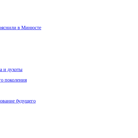
пояснили в Минюсте
ра и духоты
го поколения
зование будущего