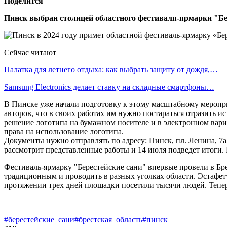
Поделится
Пинск выбран столицей областного фестиваля-ярмарки "Бер
Сейчас читают
Палатка для летнего отдыха: как выбрать защиту от дождя,…
Samsung Electronics делает ставку на складные смартфоны…
В Пинске уже начали подготовку к этому масштабному меропр
авторов, что в своих работах им нужно постараться отразить 
решение логотипа на бумажном носителе и в электронном вариа
права на использование логотипа.
Документы нужно отправлять по адресу: Пинск, пл. Ленина, 7а,
рассмотрит представленные работы и 14 июля подведет итоги
Фестиваль-ярмарку "Берестейские сани" впервые провели в Бре
традиционным и проводить в разных уголках области. Эстафет
протяжении трех дней площадки посетили тысячи людей. Тепер
#берестейские_сани
#брестская_область
#пинск