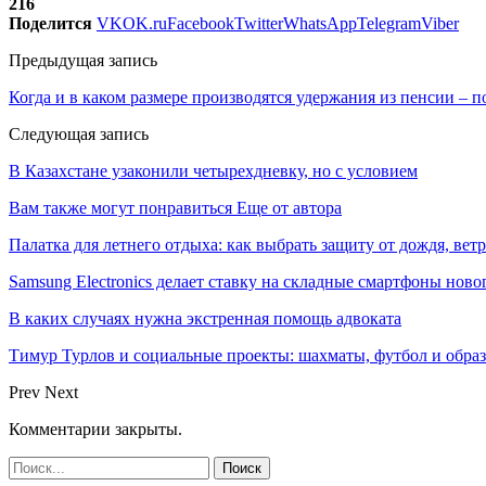
216
Поделится
VK
OK.ru
Facebook
Twitter
WhatsApp
Telegram
Viber
Предыдущая запись
Когда и в каком размере производятся удержания из пенсии – 
Следующая запись
В Казахстане узаконили четырехдневку, но с условием
Вам также могут понравиться
Еще от автора
Палатка для летнего отдыха: как выбрать защиту от дождя, вет
Samsung Electronics делает ставку на складные смартфоны ново
В каких случаях нужна экстренная помощь адвоката
Тимур Турлов и социальные проекты: шахматы, футбол и обра
Prev
Next
Комментарии закрыты.