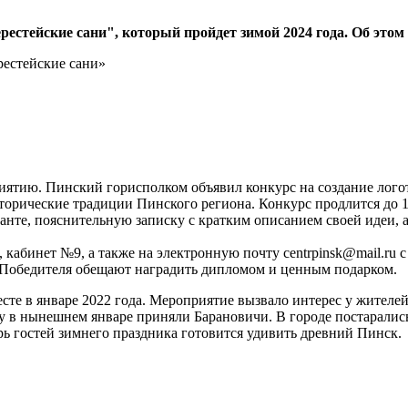
естейские сани", который пройдет зимой 2024 года. Об это
иятию. Пинский горисполком объявил конкурс на создание лого
исторические традиции Пинского региона. Конкурс продлится до 
нте, пояснительную записку с кратким описанием своей идеи, а
 кабинет №9, а также на электронную почту centrpinsk@mail.ru 
. Победителя обещают наградить дипломом и ценным подарком.
сте в январе 2022 года. Мероприятие вызвало интерес у жителей
у в нынешнем январе приняли Барановичи. В городе постарались
ь гостей зимнего праздника готовится удивить древний Пинск.