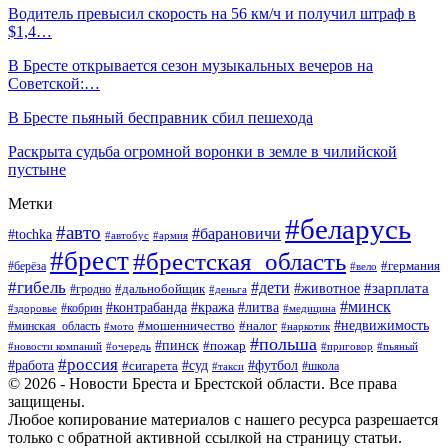
Водитель превысил скорость на 56 км/ч и получил штраф в
$1,4…
В Бресте открывается сезон музыкальных вечеров на
Советской:…
В Бресте пьяный бесправник сбил пешехода
Раскрыта судьба огромной воронки в земле в чилийской
пустыне
Метки
#беларусь
#авто
#барановичи
#tochka
#автобус
#армия
#брест
#брестская_область
#германия
#берёза
#вело
#гибель
#дети
#животное
#зарплата
#дальнобойщик
#гродно
#деньга
#минск
#контрабанда
#кража
#литва
#кобрин
#здоровье
#медицина
#мошенничество
#налог
#недвижимость
#минская_область
#мото
#наркотик
#польша
#пинск
#пожар
#новости компаний
#приговор
#пьяный
#очередь
#россия
#футбол
#работа
#суд
#сигарета
#школа
#такси
© 2026 - Новости Бреста и Брестской области. Все права
защищены.
Любое копирование материалов с нашего ресурса разрешается
только с обратной активной ссылкой на страницу статьи.