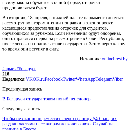
в силу закона обучается в очной форме, отсрочка
предоставляться будет.
Во вторник, 18 апреля, в нижней палате парламента депутаты
рассмотрят во втором чтении поправки в законопроект,
касающиеся предоставления отсрочек для студентов,
обучающихся за рубежом. Если изменения будут одобрены,
они отправятся сперва на рассмотрение в Совет Республики,
после чего – на подпись главе государства. Затем через какое-
то время они вступят в силу.
Источник:
onlinebrest.by
#армия
#беларусь
218
Поделится
VK
OK.ru
Facebook
Twitter
WhatsApp
Telegram
Viber
Предыдущая запись
В Беларуси от удара током погиб пенсионер
Следующая запись
Чтобы незаконно переместить через границу $40 тыс., их
раздали частями пассажирам легкового авто. Случай на
границе в Бресте