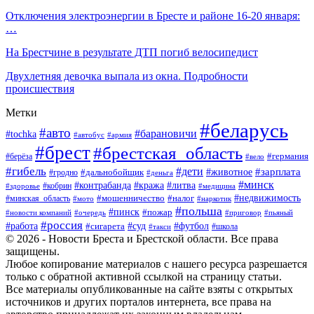
Отключения электроэнергии в Бресте и районе 16-20 января:
…
На Брестчине в результате ДТП погиб велосипедист
Двухлетняя девочка выпала из окна. Подробности
происшествия
Метки
#беларусь
#авто
#барановичи
#tochka
#автобус
#армия
#брест
#брестская_область
#германия
#берёза
#вело
#гибель
#дети
#животное
#зарплата
#дальнобойщик
#гродно
#деньга
#минск
#контрабанда
#кража
#литва
#кобрин
#здоровье
#медицина
#мошенничество
#налог
#недвижимость
#минская_область
#мото
#наркотик
#польша
#пинск
#пожар
#новости компаний
#приговор
#пьяный
#очередь
#россия
#футбол
#работа
#суд
#сигарета
#школа
#такси
© 2026 - Новости Бреста и Брестской области. Все права
защищены.
Любое копирование материалов с нашего ресурса разрешается
только с обратной активной ссылкой на страницу статьи.
Все материалы опубликованные на сайте взяты с открытых
источников и других порталов интернета, все права на