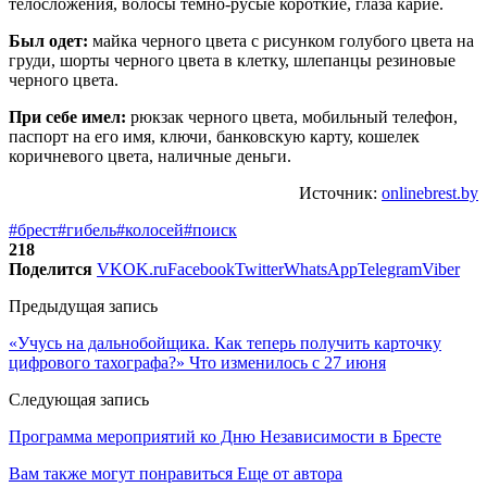
телосложения, волосы темно-русые короткие, глаза карие.
Был одет:
майка черного цвета с рисунком голубого цвета на
груди, шорты черного цвета в клетку, шлепанцы резиновые
черного цвета.
При себе имел:
рюкзак черного цвета, мобильный телефон,
паспорт на его имя, ключи, банковскую карту, кошелек
коричневого цвета, наличные деньги.
Источник:
onlinebrest.by
#брест
#гибель
#колосей
#поиск
218
Поделится
VK
OK.ru
Facebook
Twitter
WhatsApp
Telegram
Viber
Предыдущая запись
«Учусь на дальнобойщика. Как теперь получить карточку
цифрового тахографа?» Что изменилось с 27 июня
Следующая запись
Программа мероприятий ко Дню Независимости в Бресте
Вам также могут понравиться
Еще от автора