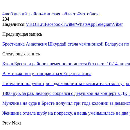
#любанский_район
#минская_область
#мотоблок
234
Поделится
VK
OK.ru
Facebook
Twitter
WhatsApp
Telegram
Viber
Предыдущая запись
Брестчанка Анастасия Шкурдай стала чемпионкой Беларуси по
Следующая запись
Кто в Бресте и районе временно останется без света 10-14 апре
Вам также могут понравиться
Еще от автора
Пинчанин получил три года колонии за вымогательство и угро
1800 руб. за раз. Белорус собрался с девушкой на концерт в ДК,
Мужчина на суде в Бресте получил три года колонии за демо
Женщина отдала шубу на покраску, а вещь уменьшилась на два
Prev
Next