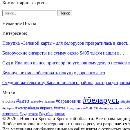
Комментарии закрыты.
Недавние Посты
Интересное:
Покупка «Зеленой карты» для белорусов превратилась в квест
Белорусские сигареты на сумму около $405 тысяч нашли в…
Суд в Иваново вынес приговор по уголовному делу о несчаст
Белорус не смог обосновать покупку дорогого авто
Осудили жительницу Барановичского района, которая устрои
Метки
#беларусь
#авто
#барановичи
#tochka
#берёз
#автобус
#армия
#минск
#контрабанда
#кража
#литва
#кобрин
#минская_область
#медицина
#
#футбол
#суд
#сигарета
#школа
#такси
© 2026 - Новости Бреста и Брестской области. Все права защи
Любое копирование материалов с нашего ресурса разрешается т
Все материалы опубликованные на сайте взяты с открытых исто