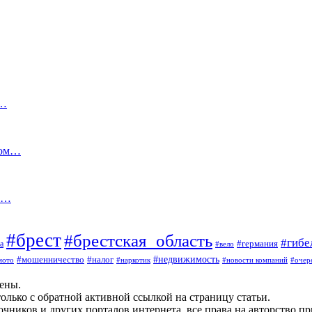
.…
ном…
ла…
#брест
#брестская_область
#гибе
#германия
а
#вело
#мошенничество
#налог
#недвижимость
мото
#наркотик
#новости компаний
#очер
щены.
олько с обратной активной ссылкой на страницу статьи.
чников и других порталов интернета, все права на авторство п