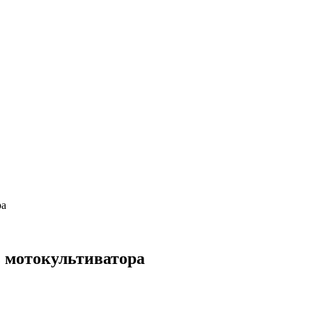
ра
з мотокультиватора