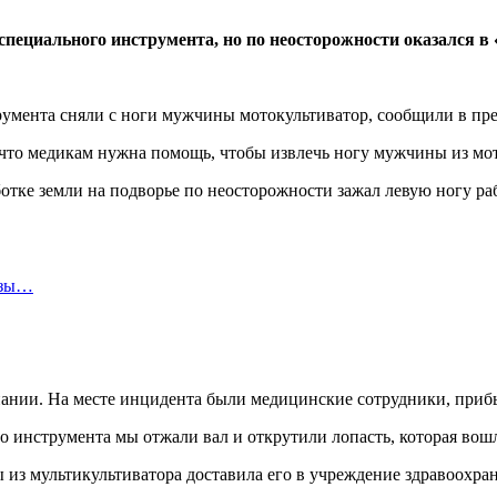
пециального инструмента, но по неосторожности оказался в 
умента сняли с ноги мужчины мотокультиватор, сообщили в пр
 что медикам нужна помощь, чтобы извлечь ногу мужчины из мот
отке земли на подворье по неосторожности зажал левую ногу ра
озы…
нании. На месте инцидента были медицинские сотрудники, приб
 инструмента мы отжали вал и открутили лопасть, которая вошл
из мультикультиватора доставила его в учреждение здравоохра