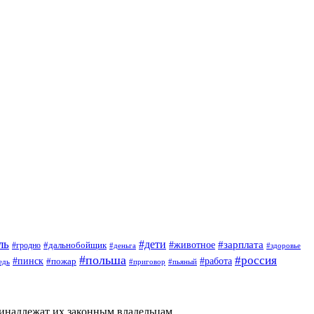
ль
#дети
#животное
#зарплата
#дальнобойщик
#гродно
#деньга
#здоровье
#польша
#россия
#пинск
#работа
#пожар
#приговор
#пьяный
едь
ринадлежат их законным владельцам.