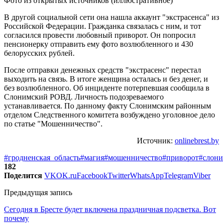
Фото из открытых источников (иллюстративное)
В другой социальной сети она нашла аккаунт "экстрасенса" из
Российской Федерации. Гражданка связалась с ним, и тот
согласился провести любовный приворот. Он попросил
пенсионерку отправить ему фото возлюбленного и 430
белорусских рублей.
После отправки денежных средств "экстрасенс" перестал
выходить на связь. В итоге женщина осталась и без денег, и
без возлюбленного. Об инциденте потерпевшая сообщила в
Слонимский РОВД. Личность подозреваемого
устанавливается. По данному факту Слонимским районным
отделом Следственного комитета возбуждено уголовное дело
по статье "Мошенничество".
Источник:
onlinebrest.by
#гродненская_область
#магия
#мошенничество
#приворот
#слон
182
Поделится
VK
OK.ru
Facebook
Twitter
WhatsApp
Telegram
Viber
Предыдущая запись
Сегодня в Бресте будет включена праздничная подсветка. Вот
почему