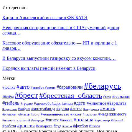
Интересное:
Кирилл Альшевский возглавил ФК БАТЭ
Невероятная история произошла в США: умерший донор
сердца…
Кассовое оборудование обязательно — ИП и юрлица с 1
января…
В Беларуси выпустили газировку со вкусом конопли.…
Порядок выплаты пенсий изменят в Беларуси
Метки
#беларусь
#авто
#барановичи
#tochka
#автобус
#армия
#брест
#брестская_область
#германия
#берёза
#вело
#гибель
#дети
#животное
#зарплата
#дальнобойщик
#гродно
#деньга
#минск
#контрабанда
#кража
#литва
#кобрин
#здоровье
#медицина
#мошенничество
#налог
#недвижимость
#минская_область
#мото
#наркотик
#польша
#пинск
#пожар
#новости компаний
#приговор
#пьяный
#очередь
#россия
#футбол
#работа
#суд
#сигарета
#школа
#такси
© 2026 - Новости Бреста и Брестской области. Все права