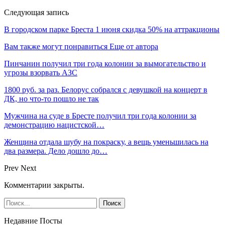
Следующая запись
В городском парке Бреста 1 июня скидка 50% на аттракционы
Вам также могут понравиться
Еще от автора
Пинчанин получил три года колонии за вымогательство и
угрозы взорвать АЗС
1800 руб. за раз. Белорус собрался с девушкой на концерт в
ДК, но что-то пошло не так
Мужчина на суде в Бресте получил три года колонии за
демонстрацию нацистской…
Женщина отдала шубу на покраску, а вещь уменьшилась на
два размера. Дело дошло до…
Prev
Next
Комментарии закрыты.
Недавние Посты