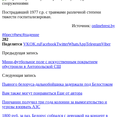
Пострадавший 1977 г.р. с травмами различной степени
тяжести госпитализирован.
Источник:
onlinebrest.by
#брест
#мчс
#падение
282
Поделится
VK
OK.ru
Facebook
Twitter
WhatsApp
Telegram
Viber
Предыдущая запись
Мини-футбольное поле с искусственным покрытием
обустроили в Антопольской СШ
Следующая запись
Пьяного белоруса-дальнобойщика задержали под Белостоком
Вам также могут понравиться
Еще от автора
Пинчанин получил три года колонии за вымогательство и
угрозы взорвать АЗС
1800 руб. за раз. Белорус собрался с девушкой на концерт в